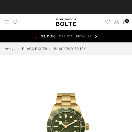
TUDOR 正規販売店 チューダー ブティック by BOLTE
0
OFFICIAL RETAILER
ALL WATCHES
NEW WATCHES
ブラックベイ
スポ
ホーム
>
BLACK BAY 58
>
BLACK BAY 58 18K
BLACK BAY