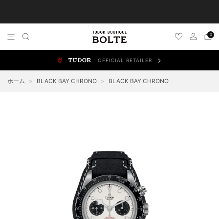
TUDOR 正規販売店 チューダー ブティック by BOLTE
0
OFFICIAL RETAILER
ALL WATCHES
NEW WATCHES
ブラックベイ
スポ
ホーム
>
BLACK BAY CHRONO
>
BLACK BAY CHRONO
BLACK BAY