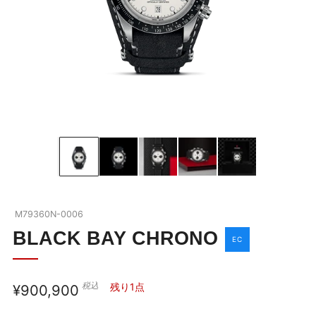
BLACK BAY
ブラックベイの全商品を見る
ABOUT TUDOR
ブラックベイを詳しく見る
OUR BOUTIQUE
チューダーウォッチの全商品を見る
NEWS
M79360N-0006
SHOP BLOG
BLACK BAY CHRONO
EC
COMPANY
税込
通
残り1点
¥900,900
お問い合わせ
常