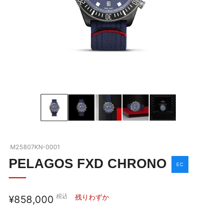
BLACK BAY
ブラックベイの全商品を見る
ABOUT TUDOR
ブラックベイを詳しく見る
OUR BOUTIQUE
チューダーウォッチの全商品を見る
NEWS
M25807KN-0001
SHOP BLOG
PELAGOS FXD CHRONO
EC
COMPANY
税込
通
残りわずか
¥858,000
お問い合わせ
常