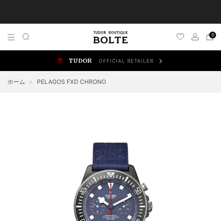
TUDOR 正規販売店 チューダー ブティック by BOLTE
0
OFFICIAL RETAILER
ALL WATCHES
NEW WATCHES
ブラックベイ
スポ
ホーム
>
PELAGOS FXD CHRONO
BLACK BAY