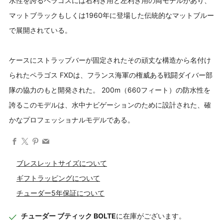
水性を誇るペラゴスには右利き用と左利き用の両モデルがあり、
マットブラックもしくは1960年に登場した伝統的なマットブルー
で展開されている。
ケースにストラップバーが固定されたその頑丈な構造から名付け
られたペラゴス FXDは、フランス海軍の権威ある戦闘ダイバー部
隊の協力のもと開発された。 200m（660フィート）の防水性を
誇るこのモデルは、水中ナビゲーションのために設計された、確
かなプロフェッショナルモデルである。
Facebook
X
Pinterest
Email
ブレスレットサイズについて
ギフトラッピングについて
チューダー5年保証について
チューダー ブティック BOLTE
に在庫がございます。