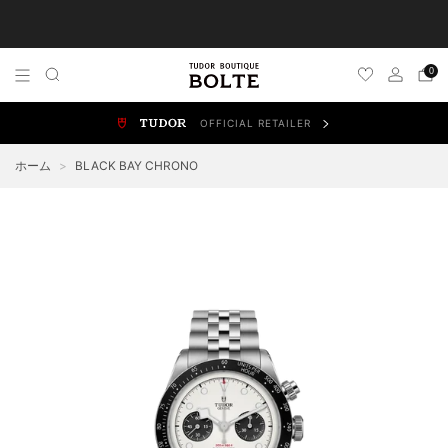
TUDOR 正規販売店 チューダー ブティック by BOLTE
0
OFFICIAL RETAILER
ALL WATCHES
NEW WATCHES
ブラックベイ
スポ
ホーム
>
BLACK BAY CHRONO
BLACK BAY