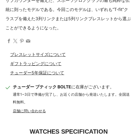
サブカウンターを備えた、スポーツクロノグラフの最も純粋な伝
統に則ったモデルである。今回このモデルは、いずれも“T-fit”ク
ラスプを備えた3列リンクまたは5列リンクブレスレットから選ぶ
ことができるようになった。
Facebook
X
Pinterest
Email
ブレスレットサイズについて
ギフトラッピングについて
チューダー5年保証について
チューダー ブティック BOLTE
に在庫がございます。
通常1~3日で準備が完了し、お近くの店舗から発送いたします。全国送
料無料。
店舗に問い合わせる
WATCHES SPECIFICATION