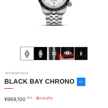
BLACK BAY
ブラックベイの全商品を見る
ABOUT TUDOR
ブラックベイを詳しく見る
OUR BOUTIQUE
チューダーウォッチの全商品を見る
NEWS
M79360N-0014
SHOP BLOG
BLACK BAY CHRONO
EC
COMPANY
税込
通
残りわずか
¥969,100
お問い合わせ
常