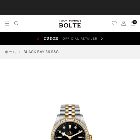
TUDOR 正規販売店 チューダー ブティック by BOLTE
0
OFFICIAL RETAILER
ALL WATCHES
NEW WATCHES
ブラックベイ
スポ
ホーム
>
BLACK BAY 36 S&G
BLACK BAY