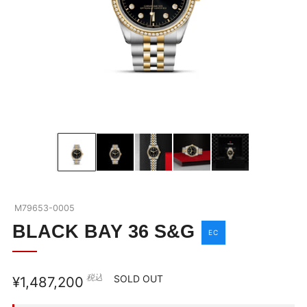
BLACK BAY
ブラックベイの全商品を見る
ABOUT TUDOR
ブラックベイを詳しく見る
OUR BOUTIQUE
チューダーウォッチの全商品を見る
NEWS
M79653-0005
SHOP BLOG
BLACK BAY 36 S&G
EC
COMPANY
税込
通
SOLD OUT
¥1,487,200
お問い合わせ
常