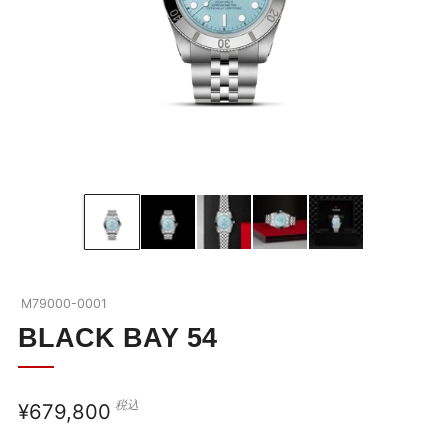
BLACK BAY
ブラックベイの全商品を見る
ABOUT TUDOR
ブラックベイを詳しく見る
OUR BOUTIQUE
チューダーウォッチの全商品を見る
NEWS
M79000-0001
SHOP BLOG
BLACK BAY 54
COMPANY
税込
通
¥679,800
お問い合わせ
常