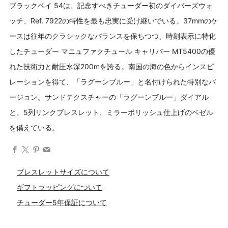
ブラックベイ 54は、記念すべきチューダー初のダイバーズウォ
価
ッチ、Ref. 7922の特性を最も忠実に受け継いでいる。37mmのケ
格
ースは往年のクラシックなバランスを保ちつつ、時刻表示に特化
したチューダー マニュファクチュール キャリバー MT5400の優
れた技術力と耐圧水深200mを誇る。南国の海の色からインスピ
レーションを得て、「ラグーンブルー」と名付けられた特別なバ
ージョン。サンドテクスチャーの「ラグーンブルー」ダイアル
と、5列リンクブレスレット、ミラーポリッシュ仕上げのベゼル
を備えている。
Facebook
X
Pinterest
Email
ブレスレットサイズについて
ギフトラッピングについて
チューダー5年保証について