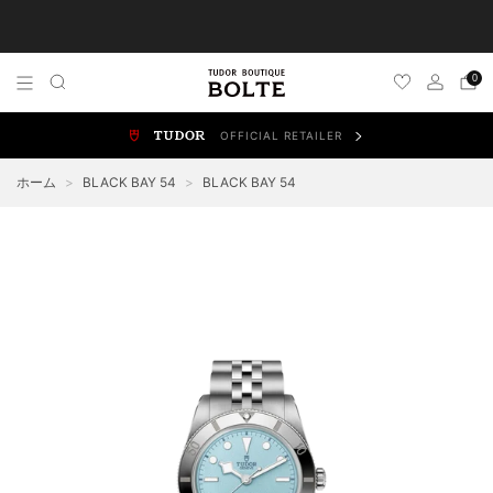
TUDOR 正規販売店 チューダー ブティック by BOLTE
0
OFFICIAL RETAILER
ALL WATCHES
NEW WATCHES
ブラックベイ
スポ
ホーム
>
BLACK BAY 54
>
BLACK BAY 54
BLACK BAY