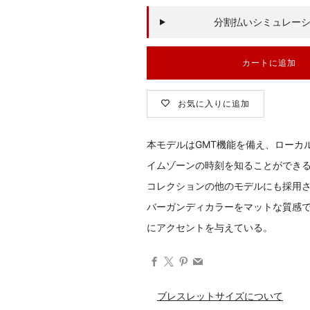
ウィメンズ ウォッチ
ブラックベイの全商品を見る
分割払いシミュレー
ダイバーズ ウォッチ
カートに追加
ABOUT TUDOR
お気に入りに追加
OUR BOUTIQUE
GINZA
本モデルはGMT機能を備え、ローカ
イムゾーンの時刻を知ることができ
NAGOYA
コレクションの他のモデルにも採用
バーガンディカラーをマットな質感
SAPPORO
にアクセントを与えている。
NEWS
Facebook
X
Pinterest
Email
SHOP BLOG
ブレスレットサイズについて
COMPANY