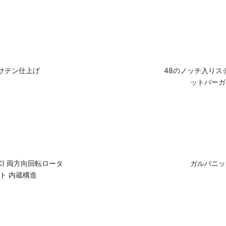
＆サテン仕上げ
48のノッチ入りス
ットバーガ
C) 両方向回転ロータ
ガルバニッ
ト 内蔵構造