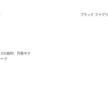
ル
ブラック ファブ
ーズの刻印、円形サテ
ューブ