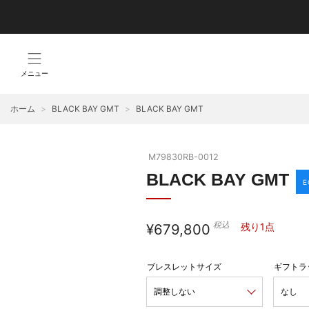
メニュー
ホーム
>
BLACK BAY GMT
>
BLACK BAY GMT
WATCHES
ALL WATCHES
M79830RB-0012
BLACK BAY GMT
NEW WATCHES
E
BLAC
ブラックベイ
全
税込
通
残り1点
¥679,800
詳
常
スポーツ ウォッチ
価
クラシック ウォッチ
格
調整しない
なし