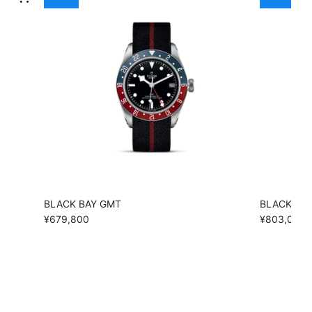
BLACK BAY GMT
BLACK BA
¥679,800
¥803,000