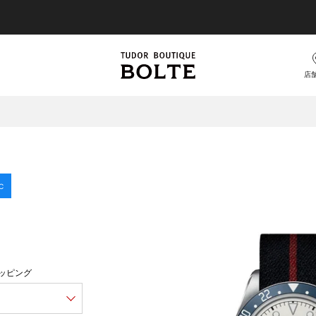
TUDOR 正規販売店 チューダー ブティック by BOLTE
店
BLACK BAY
C
K BAY
商品を見る
しく見る