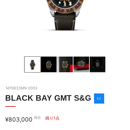
BLACK BAY
ブラックベイの全商品を見る
ABOUT TUDOR
ブラックベイを詳しく見る
OUR BOUTIQUE
チューダーウォッチの全商品を見る
NEWS
M79833MN-0003
SHOP BLOG
BLACK BAY GMT S&G
EC
COMPANY
税込
通
残り1点
¥803,000
お問い合わせ
常