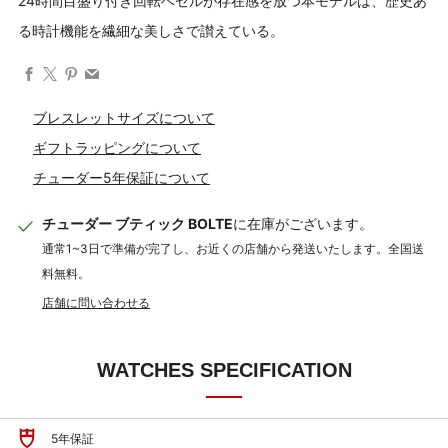
24時間目盛り付き回転ベゼルが存在感を放つ本モデルは、歴史あ
る時計機能を繊細な美しさで讃えている。
Facebook
X
Pinterest
Email
ブレスレットサイズについて
ギフトラッピングについて
チューダー5年保証について
チューダー ブティック BOLTE
に在庫がございます。
通常1~3日で準備が完了し、お近くの店舗から発送いたします。全国送
料無料。
店舗に問い合わせる
WATCHES SPECIFICATION
5年保証