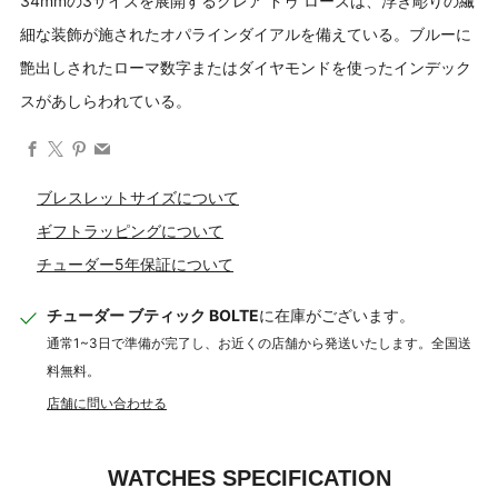
34mmの3サイズを展開するクレア ドゥ ローズは、浮き彫りの繊
細な装飾が施されたオパラインダイアルを備えている。ブルーに
艶出しされたローマ数字またはダイヤモンドを使ったインデック
スがあしらわれている。
Facebook
X
Pinterest
Email
ブレスレットサイズについて
ギフトラッピングについて
チューダー5年保証について
チューダー ブティック BOLTE
に在庫がございます。
通常1~3日で準備が完了し、お近くの店舗から発送いたします。全国送
料無料。
店舗に問い合わせる
WATCHES SPECIFICATION