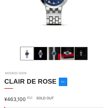
BLACK BAY
ブラックベイの全商品を見る
ABOUT TUDOR
ブラックベイを詳しく見る
OUR BOUTIQUE
チューダーウォッチの全商品を見る
NEWS
M35800-0009
SHOP BLOG
CLAIR DE ROSE
EC
COMPANY
税込
通
SOLD OUT
¥463,100
お問い合わせ
常